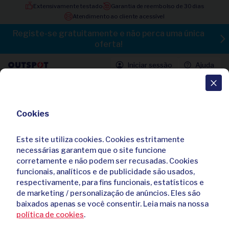
Extensivamente testado
Garantia de reembolso de 30 dias
Atendimento ao cliente acessível
Registe-se gratuitamente e não perca uma única
oferta!
Iniciar sessão
Ajuda
Todas as ofertas
Cookies
Chuveiro LED purificador e
economizador de água com
Este site utiliza cookies. Cookies estritamente
indicador de temperatura
necessárias garantem que o site funcione
corretamente e não podem ser recusadas. Cookies
4,60 / 5
65 avaliações
funcionais, analíticos e de publicidade são usados,
Já comprei
374
vezes
respectivamente, para fins funcionais, estatísticos e
de marketing / personalização de anúncios. Eles são
baixados apenas se você consentir. Leia mais na nossa
política de cookies
.