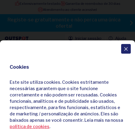
Extensivamente testado
Garantia de reembolso de 30 dias
Atendimento ao cliente acessível
Registe-se gratuitamente e não perca uma única
oferta!
Iniciar sessão
Ajuda
Todas as ofertas
Cookies
Colete desportivo multifuncional
com iluminação e garrafa de água
Este site utiliza cookies. Cookies estritamente
4,60 / 5
3 avaliações
necessárias garantem que o site funcione
corretamente e não podem ser recusadas. Cookies
Já comprei
171
vezes
funcionais, analíticos e de publicidade são usados,
respectivamente, para fins funcionais, estatísticos e
de marketing / personalização de anúncios. Eles são
baixados apenas se você consentir. Leia mais na nossa
política de cookies
.