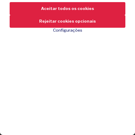
Aceitar todos os cookies
Rejeitar cookies opcionais
Configurações
34,95
-42%
Desconto
59,95
Visibilidade de 360º
Garrafa de 500 ml incluída
Confortável e ajustável
Encomendar agora
Material leve e respirável
Faixas de segurança refletoras