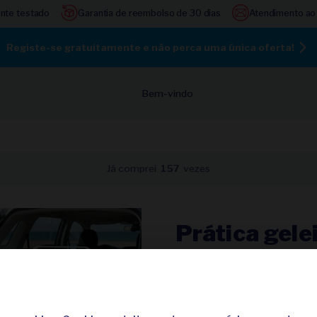
nte testado
Garantia de reembolso de 30 dias
Atendimento ao 
Registe-se gratuitamente e não perca uma única oferta!
Bem-vindo
Já comprei
157
vezes
Prática gelei
consigo
59,95
99,95