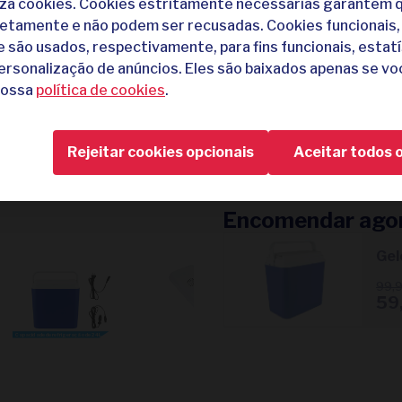
liza cookies. Cookies estritamente necessárias garantem q
Mantém os alimento
etamente e não podem ser recusadas. Cookies funcionais, 
12V e 230V
e são usados, respectivamente, para fins funcionais, estatí
ersonalização de anúncios. Eles são baixados apenas se vo
Ideal para levar cons
nossa
política de cookies
.
Capacidade generos
Fácil de ligar
Rejeitar cookies opcionais
Aceitar todos 
Tempo de entrega: 1
Ideal para o
Encomendar ago
Gel
99,
59
Capacidade de refrigeração de 24L