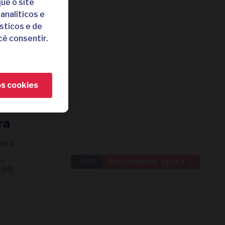
ue o site
s frescos
analíticos e
sticos e de
cê consentir.
igo
a
os cookies
5 dias úteis
 campismo
ra
eira
Encomendar agora
95
-40%
,95