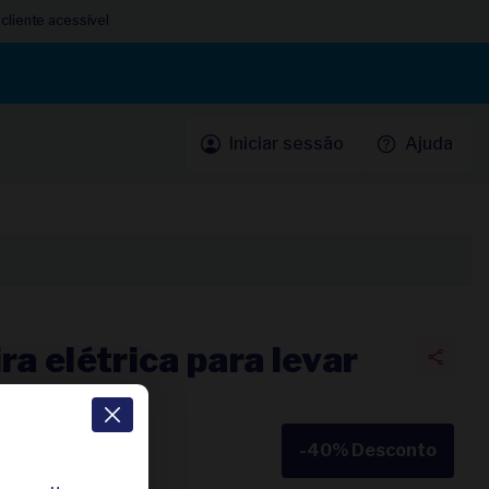
cliente acessível
Iniciar sessão
Ajuda
ra elétrica para levar
-40%
Desconto