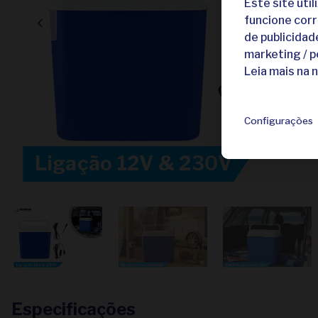
Este site uti
funcione corr
de publicidad
marketing / p
Leia mais na 
Configurações
Ligação 12V & 230V
Ligação 12V & 230V
Ideal para o campismo
Perfeita para o carro
Especificações